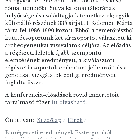
Az egykor feltehetően 1000-2000 síros késő
római temetőbe Solva katonai táborának
helyőrsége és családtagjaik temetkeztek; egyik
különálló részének 335 sírját H. Kelemen Márta
tárta fel 1986-1990 között. Ebből a temetőrészből
kutatócsoportunk két sírcsoportot választott ki
archeogenetikai vizsgálatok céljára. Az előadás
a régészeti leletek újabb szempontú
elemzésének eredményeit, a kiválasztott
régészeti csoportok embertani jellemzőit és a
genetikai vizsgálatok eddigi eredményeit
foglalta össze.
A konferencia-előadások rövid ismertetőit
tartalmazó füzet
itt olvasható.
Ön itt van:
Kezdőlap
Hírek
Biorégészeti eredmények Esztergomból –