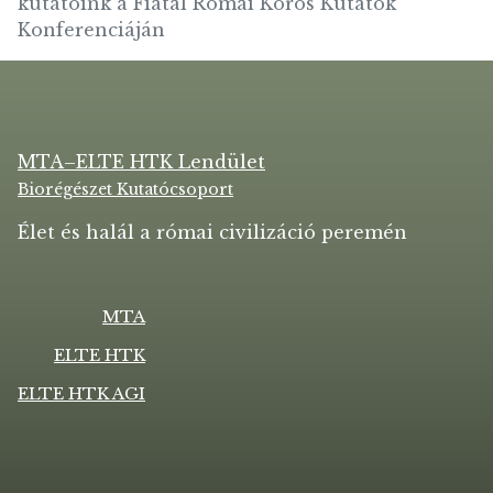
kutatóink a Fiatal Római Koros Kutatók
Konferenciáján
MTA–ELTE HTK Lendület
Biorégészet Kutatócsoport
Élet és halál a római civilizáció peremén
MTA
ELTE HTK
ELTE HTK AGI