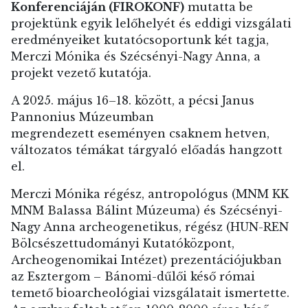
Konferenciáján (FIROKONF)
mutatta be
projektünk egyik lelőhelyét és eddigi vizsgálati
eredményeiket kutatócsoportunk két tagja,
Merczi Mónika és Szécsényi-Nagy Anna, a
projekt vezető kutatója.
A 2025. május 16–18. között,
a pécsi Janus
Pannonius Múzeumban
megrendezett eseményen csaknem hetven,
változatos témákat tárgyaló előadás hangzott
el.
Merczi Mónika régész, antropológus (MNM KK
MNM Balassa Bálint Múzeuma) és Szécsényi-
Nagy Anna archeogenetikus, régész (HUN-REN
Bölcsészettudományi Kutatóközpont,
Archeogenomikai Intézet) prezentációjukban
az Esztergom – Bánomi-dűlői késő római
temető bioarcheológiai vizsgálatait ismertette.