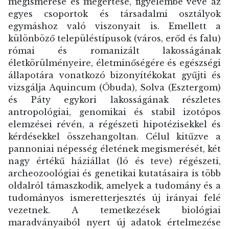
megismerése és megértése, figyelembe véve az
egyes csoportok és társadalmi osztályok
egymáshoz való viszonyait is. Emellett a
különböző településtípusok (város, erőd és falu)
római és romanizált lakosságának
életkörülményeire, életminőségére és egészségi
állapotára vonatkozó bizonyítékokat gyűjti és
vizsgálja Aquincum (Óbuda), Solva (Esztergom)
és Páty egykori lakosságának részletes
antropológiai, genomikai és stabil izotópos
elemzései révén, a régészeti hipotézisekkel és
kérdésekkel összehangoltan. Célul kitűzve a
pannoniai népesség életének megismerését, két
nagy értékű háziállat (ló és teve) régészeti,
archeozoológiai és genetikai kutatásaira is több
oldalról támaszkodik, amelyek a tudomány és a
tudományos ismeretterjesztés új irányai felé
vezetnek. A temetkezések biológiai
maradványaiból nyert új adatok értelmezése