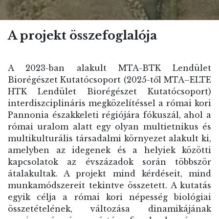
A projekt összefoglalója
A 2023-ban alakult MTA-BTK Lendület
Biorégészet Kutatócsoport (2025-től MTA–ELTE
HTK Lendület Biorégészet Kutatócsoport)
interdiszciplináris megközelítéssel a római kori
Pannonia északkeleti régiójára fókuszál, ahol a
római uralom alatt egy olyan multietnikus és
multikulturális társadalmi környezet alakult ki,
amelyben az idegenek és a helyiek közötti
kapcsolatok az évszázadok során többször
átalakultak. A projekt mind kérdéseit, mind
munkamódszereit tekintve összetett. A kutatás
egyik célja a római kori népesség biológiai
összetételének, változása dinamikájának