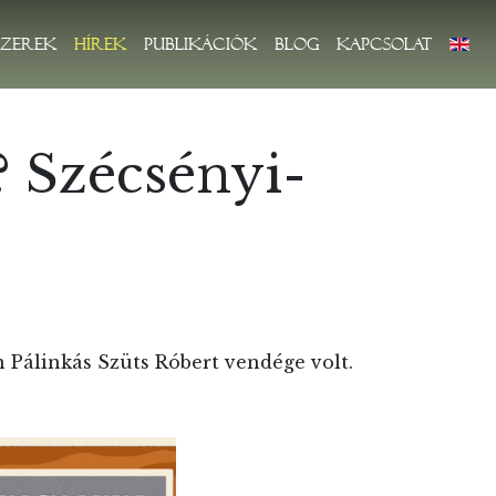
zerek
Hírek
Publikációk
Blog
Kapcsolat
? Szécsényi-
 Pálinkás Szüts Róbert vendége volt.