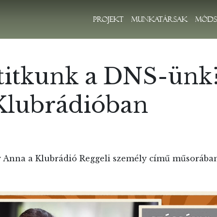
Projekt
Munkatársak
Móds
 titkunk a DNS-ünk
Klubrádióban
y Anna a Klubrádió Reggeli személy című műsorában