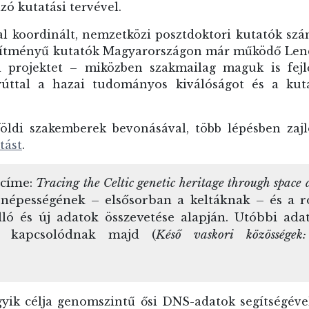
zó kutatási tervével.
 koordinált, nemzetközi posztdoktori kutatók sz
esítményű kutatók Magyarországon már működő Len
i projektet – miközben szakmailag maguk is fejl
yúttal a hazai tudományos kiválóságot és a kuta
földi szakemberek bevonásával, több lépésben zaj
tást
.
 címe:
Tracing the Celtic genetic heritage through spac
épességének – elsősorban a keltáknak – és a r
álló és új adatok összevetése alapján. Utóbbi a
z kapcsolódnak majd (
Késő vaskori közösségek
gyik célja genomszintű ősi DNS-adatok segítségével