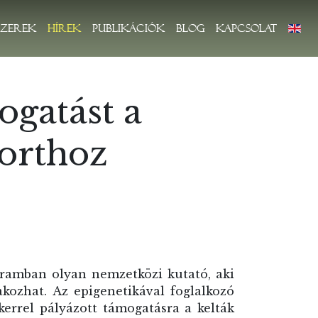
zerek
Hírek
Publikációk
Blog
Kapcsolat
ogatást a
porthoz
amban olyan nemzetközi kutató, aki
ozhat. Az epigenetikával foglalkozó
kerrel pályázott támogatásra a kelták