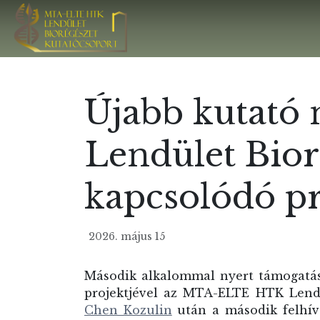
Újabb kutató 
Lendület Bior
kapcsolódó pr
2026. május 15
Második alkalommal nyert támogatá
projektjével az MTA-ELTE HTK Lendü
Chen Kozulin
után a második felhív