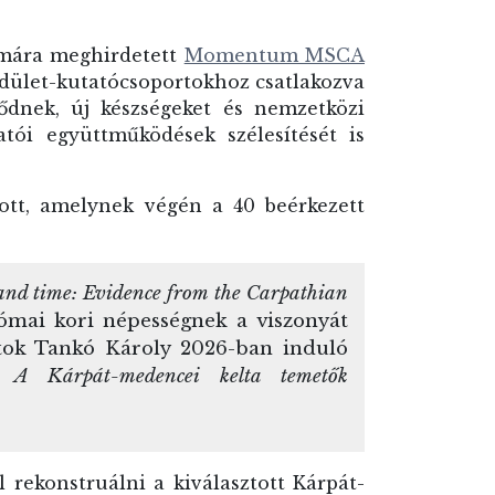
ámára meghirdetett
Momentum MSCA
dület-kutatócsoportokhoz csatlakozva
ődnek, új készségeket és nemzetközi
tói együttműködések szélesítését is
lott, amelynek végén a 40 beérkezett
e and time: Evidence from the Carpathian
ómai kori népességnek a viszonyát
datok Tankó Károly 2026-ban induló
: A Kárpát-medencei kelta temetők
 rekonstruálni a kiválasztott Kárpát-