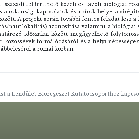
. század) felderíthető közeli és távoli biológiai ro
 a rokonsági kapcsolatok és a sírok helye, a sírépí
között. A projekt során további fontos feladat lesz 
ás/patrilokalitás) azonosítása valamint a biológiai
atározó időszakai között megfigyelhető folytonoss
ori közösségek formálódásáról és a
helyi népességek
vábbéléséről a római korban.
ást a Lendület Biorégészet Kutatócsoporthoz kapcso