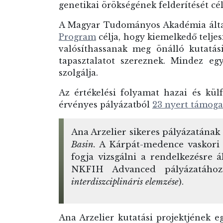
genetikai örökségének felderítését cél
A Magyar Tudományos Akadémia által
Program
célja, hogy kiemelkedő telj
valósíthassanak meg önálló kutatás
tapasztalatot szereznek. Mindez eg
szolgálja.
Az értékelési folyamat hazai és kül
érvényes pályázatból
23 nyert támoga
Ana Arzelier sikeres pályázatának
Basin.
A Kárpát-medence vaskori n
fogja vizsgálni a rendelkezésre 
NKFIH Advanced pályázatáho
interdiszciplináris elemzése
).
Ana Arzelier kutatási projektjének e