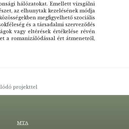
konsági hálózatokat. Emellett vizsgálni
tészet, az elhunytak kezelésének módja
a közösségekben megfigyelhető szociális
 sokféleség és a társadalmi szerveződés
ágok vagy eltérések értékelése révén
et a romanizálódással ért átmenetről,
lódó projekttel
MTA