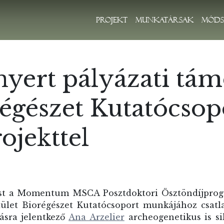
Projekt
Munkatársak
Móds
nyert pályázati tám
égészet Kutatócso
ojekttel
st a Momentum MSCA Posztdoktori Ösztöndíjprogr
let Biorégészet Kutatócsoport munkájához csatlak
ásra jelentkező
Ana Arzelier
archeogenetikus
is si