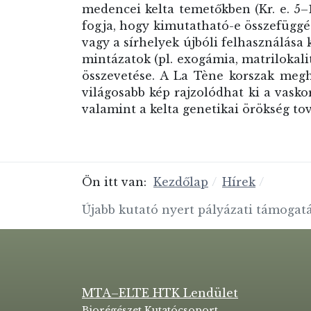
medencei kelta temetőkben (Kr. e. 5­–1
fogja, hogy kimutatható-e összefüggés
vagy a sírhelyek újbóli felhasználása 
mintázatok (pl. exogámia, matrilokalit
összevetése. A La Tène korszak megh
világosabb kép rajzolódhat ki a vask
valamint a kelta genetikai örökség to
Ön itt van:
Kezdőlap
Hírek
Újabb kutató nyert pályázati támogat
MTA–ELTE HTK Lendület
Biorégészet Kutatócsoport