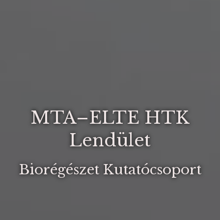
MTA–ELTE HTK
Lendület
Biorégészet Kutatócsoport