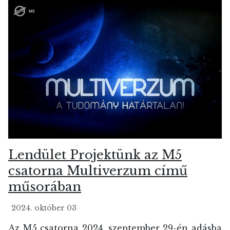
Lendület Projektünk az M5
csatorna Multiverzum című
műsorában
2024. október 03
Az M5 csatorna 2024. szeptember 29-én adásba