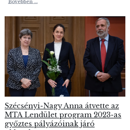
Bővebben …
Szécsényi-Nagy Anna átvette az
MTA Lendület program 2023-as
győztes pályázóinak járó