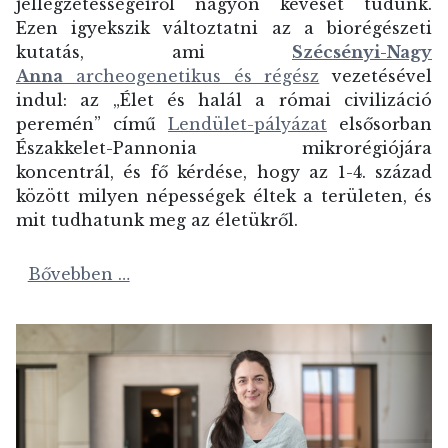
jellegzetességeiről nagyon keveset tudunk.
Ezen igyekszik változtatni az a biorégészeti
kutatás, ami
Szécsényi-Nagy
Anna
archeogenetikus és régész
vezetésével
indul: az „Élet és halál a római civilizáció
peremén” című
Lendület-pályázat
elsősorban
Északkelet-Pannonia mikrorégiójára
koncentrál, és fő kérdése, hogy az 1-4. század
között milyen népességek éltek a területen, és
mit tudhatunk meg az életükről.
Bővebben …